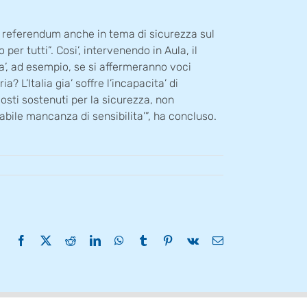
o referendum anche in tema di sicurezza sul
er tutti”. Cosi’, intervenendo in Aula, il
a’, ad esempio, se si affermeranno voci
? L’Italia gia’ soffre l’incapacita’ di
osti sostenuti per la sicurezza, non
abile mancanza di sensibilita’”, ha concluso.
Facebook
X
Reddit
LinkedIn
WhatsApp
Tumblr
Pinterest
Vk
Email