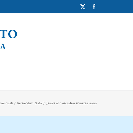
X
Facebook
omunicati
Referendum: Sisto (FI),errore non escludere sicurezza lavoro