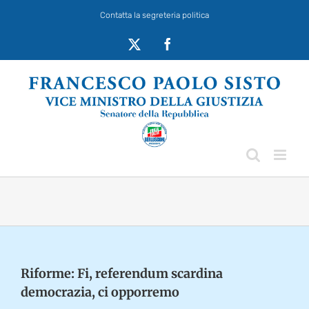
Salta
Contatta la segreteria politica
al
contenuto
X
Facebook
Riforme: Fi, referendum scardina
democrazia, ci opporremo