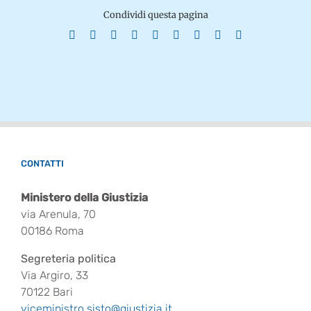
Condividi questa pagina
Facebook
X
Reddit
LinkedIn
WhatsApp
Tumblr
Pinterest
Vk
Email
CONTATTI
Ministero della Giustizia
via Arenula, 70
00186 Roma
Segreteria politica
Via Argiro, 33
70122 Bari
viceministro.sisto@giustizia.it