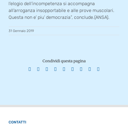
l’elogio dell’incompetenza si accompagna
all’arroganza insopportabile e alle prove muscolari.
Questa non e’ piu’ democrazia”, conclude.(ANSA).
31 Gennaio 2019
Condividi questa pagina
Facebook
X
Reddit
LinkedIn
WhatsApp
Tumblr
Pinterest
Vk
Email
CONTATTI