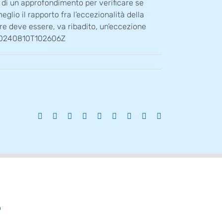
tà di un approfondimento per verificare se
glio il rapporto fra l’eccezionalità della
re deve essere, va ribadito, un’eccezione
ep 20240810T102606Z
Facebook
X
Reddit
LinkedIn
WhatsApp
Tumblr
Pinterest
Vk
Email
o