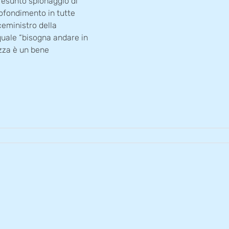
resunto spionaggio di
profondimento in tutte
iceministro della
quale “bisogna andare in
zza è un bene