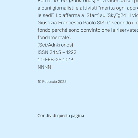
Roma, 10 feb. (Adnkronos) – La vicenda sul p
alcuni giornalisti e attivisti “merita ogni ap
le sedi”. Lo afferma a ‘Start’ su ‘SkyTg24’ il v
Giustizia Francesco Paolo SISTO secondo il 
fondo perché sono convinto che la riservate
fondamentale”.
(Sci/Adnkronos)
ISSN 2465 – 1222
10-FEB-25 10:13
NNNN
10 Febbraio 2025
Condividi questa pagina