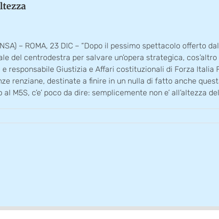
altezza
(ANSA) – ROMA, 23 DIC – “Dopo il pessimo spettacolo offerto dal
nziale del centrodestra per salvare un’opera strategica, cos’al
 e responsabile Giustizia e Affari costituzionali di Forza Itali
nze renziane, destinate a finire in un nulla di fatto anche que
to al M5S, c’e’ poco da dire: semplicemente non e’ all’altezza de