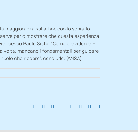
la maggioranza sulla Tav, con lo schiaffo
tro serve per dimostrare che questa esperienza
a Francesco Paolo Sisto. “Come e’ evidente –
sta volta: mancano i fondamentali per guidare
l ruolo che ricopre”, conclude. (ANSA).
Facebook
X
Reddit
LinkedIn
WhatsApp
Tumblr
Pinterest
Vk
Email