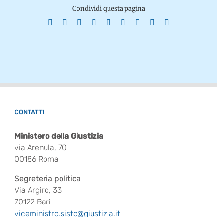
Condividi questa pagina
Facebook
X
Reddit
LinkedIn
WhatsApp
Tumblr
Pinterest
Vk
Email
CONTATTI
Ministero della Giustizia
via Arenula, 70
00186 Roma
Segreteria politica
Via Argiro, 33
70122 Bari
viceministro.sisto@giustizia.it