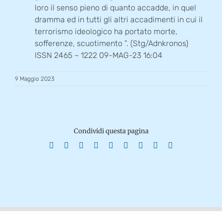
loro il senso pieno di quanto accadde, in quel
dramma ed in tutti gli altri accadimenti in cui il
terrorismo ideologico ha portato morte,
sofferenze, scuotimento ”. (Stg/Adnkronos)
ISSN 2465 – 1222 09-MAG-23 16:04
9 Maggio 2023
Condividi questa pagina
Facebook
X
Reddit
LinkedIn
WhatsApp
Tumblr
Pinterest
Vk
Email