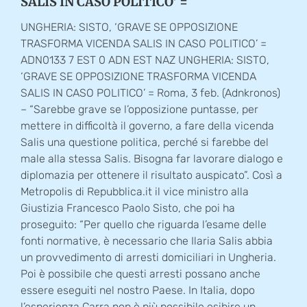
SALIS IN CASO POLITICO’ =
UNGHERIA: SISTO, ‘GRAVE SE OPPOSIZIONE
TRASFORMA VICENDA SALIS IN CASO POLITICO’ =
ADN0133 7 EST 0 ADN EST NAZ UNGHERIA: SISTO,
‘GRAVE SE OPPOSIZIONE TRASFORMA VICENDA
SALIS IN CASO POLITICO’ = Roma, 3 feb. (Adnkronos)
– “Sarebbe grave se l’opposizione puntasse, per
mettere in difficoltà il governo, a fare della vicenda
Salis una questione politica, perché si farebbe del
male alla stessa Salis. Bisogna far lavorare dialogo e
diplomazia per ottenere il risultato auspicato”. Così a
Metropolis di Repubblica.it il vice ministro alla
Giustizia Francesco Paolo Sisto, che poi ha
proseguito: “Per quello che riguarda l’esame delle
fonti normative, è necessario che Ilaria Salis abbia
un provvedimento di arresti domiciliari in Ungheria.
Poi è possibile che questi arresti possano anche
essere eseguiti nel nostro Paese. In Italia, dopo
l’esperienza Carra non è più possibile esibire un