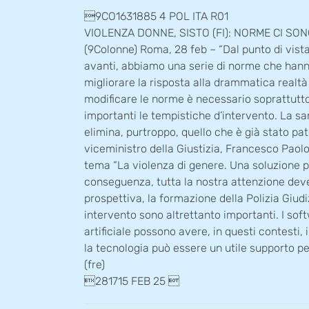
9CO1631885 4 POL ITA R01
VIOLENZA DONNE, SISTO (FI): NORME CI SO
(9Colonne) Roma, 28 feb – “Dal punto di vist
avanti, abbiamo una serie di norme che hanno
migliorare la risposta alla drammatica realtà 
modificare le norme è necessario soprattutto 
importanti le tempistiche d’intervento. La 
elimina, purtroppo, quello che è già stato pat
viceministro della Giustizia, Francesco Paolo
tema “La violenza di genere. Una soluzione p
conseguenza, tutta la nostra attenzione deve
prospettiva, la formazione della Polizia Giud
intervento sono altrettanto importanti. I soft
artificiale possono avere, in questi contesti,
la tecnologia può essere un utile supporto pe
(fre)
281715 FEB 25 