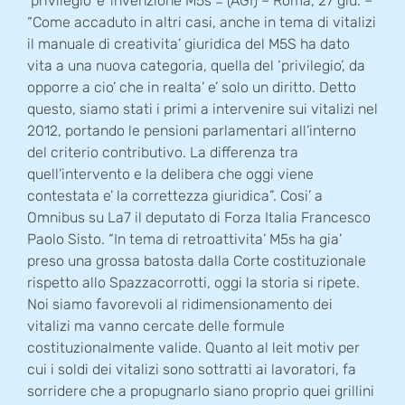
‘privilegio’ e’ invenzione M5s = (AGI) – Roma, 27 giu. –
“Come accaduto in altri casi, anche in tema di vitalizi
il manuale di creativita’ giuridica del M5S ha dato
vita a una nuova categoria, quella del ‘privilegio’, da
opporre a cio’ che in realta’ e’ solo un diritto. Detto
questo, siamo stati i primi a intervenire sui vitalizi nel
2012, portando le pensioni parlamentari all’interno
del criterio contributivo. La differenza tra
quell’intervento e la delibera che oggi viene
contestata e’ la correttezza giuridica”. Cosi’ a
Omnibus su La7 il deputato di Forza Italia Francesco
Paolo Sisto. “In tema di retroattivita’ M5s ha gia’
preso una grossa batosta dalla Corte costituzionale
rispetto allo Spazzacorrotti, oggi la storia si ripete.
Noi siamo favorevoli al ridimensionamento dei
vitalizi ma vanno cercate delle formule
costituzionalmente valide. Quanto al leit motiv per
cui i soldi dei vitalizi sono sottratti ai lavoratori, fa
sorridere che a propugnarlo siano proprio quei grillini