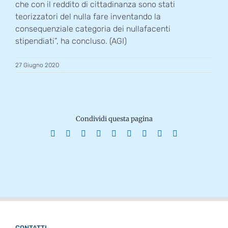
che con il reddito di cittadinanza sono stati
teorizzatori del nulla fare inventando la
consequenziale categoria dei nullafacenti
stipendiati”, ha concluso. (AGI)
27 Giugno 2020
Condividi questa pagina
Facebook
X
Reddit
LinkedIn
WhatsApp
Tumblr
Pinterest
Vk
Email
CONTATTI