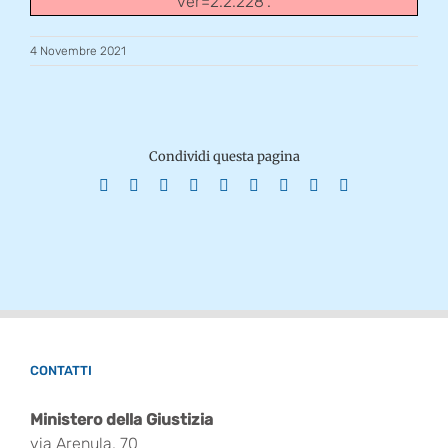
ver=2.2.228".
4 Novembre 2021
Condividi questa pagina
Facebook
X
Reddit
LinkedIn
WhatsApp
Tumblr
Pinterest
Vk
Email
CONTATTI
Ministero della Giustizia
via Arenula, 70