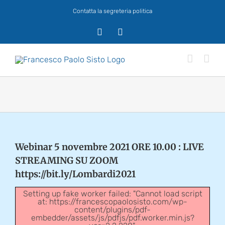
Salta
Contatta la segreteria politica
al
contenuto
X
Facebook
Webinar 5 novembre 2021 ORE 10.00 : LIVE
STREAMING SU ZOOM
https://bit.ly/Lombardi2021
Setting up fake worker failed: "Cannot load script
at: https://francescopaolosisto.com/wp-
content/plugins/pdf-
embedder/assets/js/pdfjs/pdf.worker.min.js?