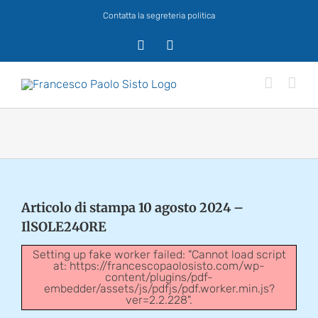
Salta
Contatta la segreteria politica
al
contenuto
X
Facebook
Articolo di stampa 10 agosto 2024 –
IlSOLE24ORE
Setting up fake worker failed: "Cannot load script
at: https://francescopaolosisto.com/wp-
content/plugins/pdf-
embedder/assets/js/pdfjs/pdf.worker.min.js?
ver=2.2.228".