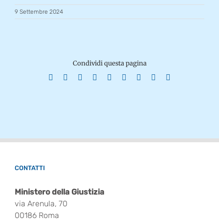
9 Settembre 2024
Condividi questa pagina
Facebook
X
Reddit
LinkedIn
WhatsApp
Tumblr
Pinterest
Vk
Email
CONTATTI
Ministero della Giustizia
via Arenula, 70
00186 Roma