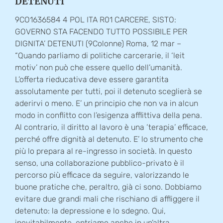
DETENUTI
9CO1636584 4 POL ITA R01 CARCERE, SISTO:
GOVERNO STA FACENDO TUTTO POSSIBILE PER
DIGNITA’ DETENUTI (9Colonne) Roma, 12 mar –
“Quando parliamo di politiche carcerarie, il ‘leit
motiv’ non può che essere quello dell’umanità.
L’offerta rieducativa deve essere garantita
assolutamente per tutti, poi il detenuto sceglierà se
aderirvi o meno. E’ un principio che non va in alcun
modo in conflitto con l’esigenza afflittiva della pena.
Al contrario, il diritto al lavoro è una ‘terapia’ efficace,
perché offre dignità al detenuto. E’ lo strumento che
più lo prepara al re-ingresso in società. In questo
senso, una collaborazione pubblico-privato è il
percorso più efficace da seguire, valorizzando le
buone pratiche che, peraltro, già ci sono. Dobbiamo
evitare due grandi mali che rischiano di affliggere il
detenuto: la depressione e lo sdegno. Qui,
inevitabilmente, entriamo anche in un’altra