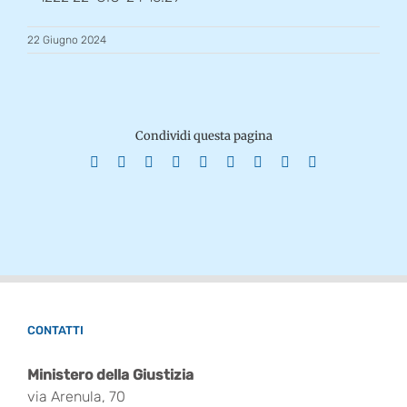
22 Giugno 2024
Condividi questa pagina
Facebook
X
Reddit
LinkedIn
WhatsApp
Tumblr
Pinterest
Vk
Email
CONTATTI
Ministero della Giustizia
via Arenula, 70