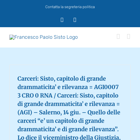
Salta
Contatta la segreteria politica
al
contenuto
X
Facebook
Carceri: Sisto, capitolo di grande
drammaticita’ e rilevanza = AGI0007
3 CRO 0 RNA / Carceri: Sisto, capitolo
di grande drammaticita’ e rilevanza =
(AGI) – Salerno, 14 giu. – Quello delle
carceri “e’ un capitolo di grande
drammaticita’ e di grande rilevanza”.
Lo dice il viceministro della Giustizia,