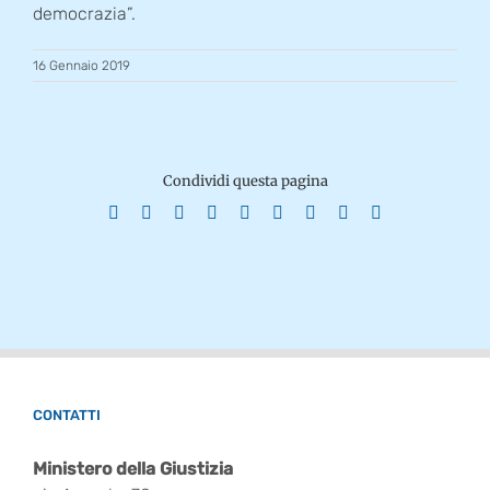
democrazia”.
16 Gennaio 2019
Condividi questa pagina
Facebook
X
Reddit
LinkedIn
WhatsApp
Tumblr
Pinterest
Vk
Email
CONTATTI
Ministero della Giustizia