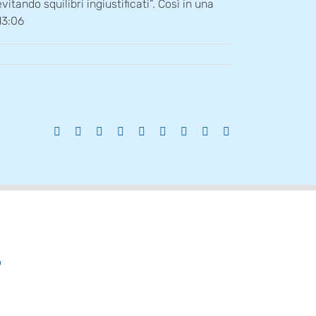
itando squilibri ingiustificati”. Così in una
13:06
Facebook
X
Reddit
LinkedIn
WhatsApp
Tumblr
Pinterest
Vk
Email
o