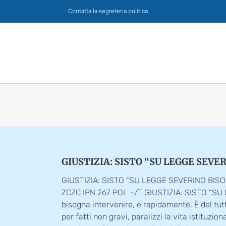
Salta
Contatta la segreteria politica
al
contenuto
GIUSTIZIA: SISTO “SU LEGGE SE
GIUSTIZIA: SISTO “SU LEGGE SEVERINO BI
ZCZC IPN 267 POL –/T GIUSTIZIA: SISTO “S
bisogna intervenire, e rapidamente. È del tut
per fatti non gravi, paralizzi la vita istitu