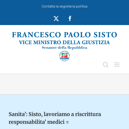
Salta
Contatta la segreteria politica
al
contenuto
X
Facebook
Sanita’: Sisto, lavoriamo a riscrittura
responsabilita’ medici =