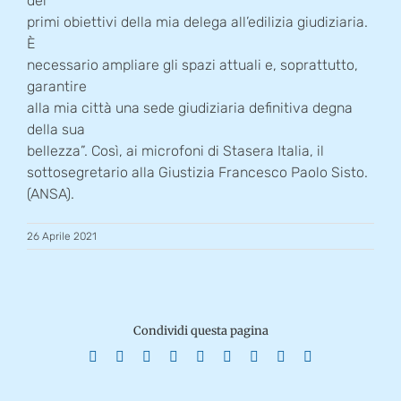
dei
primi obiettivi della mia delega all’edilizia giudiziaria.
È
necessario ampliare gli spazi attuali e, soprattutto,
garantire
alla mia città una sede giudiziaria definitiva degna
della sua
bellezza”. Così, ai microfoni di Stasera Italia, il
sottosegretario alla Giustizia Francesco Paolo Sisto.
(ANSA).
26 Aprile 2021
Condividi questa pagina
Facebook
X
Reddit
LinkedIn
WhatsApp
Tumblr
Pinterest
Vk
Email